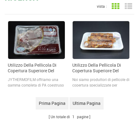
vista :
Vista a gri
Vis
Utilizzo Della Pellicola Di
Utilizzo Della Pellicola Di
Copertura Superiore Del
Copertura Superiore Del
Vassoio Sul
Vassoio Su Confezioni Di
JYTHERMOFILM offriamo una
Noi siamo produttori di pellicole di
Confezionamento Di Carne
Salumi Lavorati
gamma completa di PA coestruso
copertura specializzate per
Fresca
all'esterno di PA/PE.
applicazioni di sigillatura di
PA/EVOH/PE; due lati di PE
vassoi, tra cui pellicole pelabili,
coestruso PE/PA/EVOH/PE, film
saldabili ed EVOH ad alte
Prima Pagina
Ultima Pagina
superiori e di copertura per
prestazioni barriera.
l'applicazione su correlati con
Un totale di
1
pagine
tecnologia di termoformatura a
imbutitura profonda compatibile