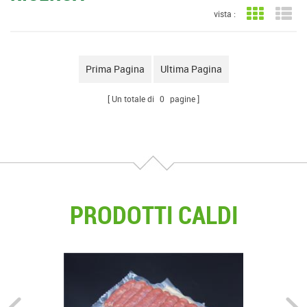
vista :
Vista a gri
Vis
Prima Pagina
Ultima Pagina
Un totale di
0
pagine
PRODOTTI CALDI