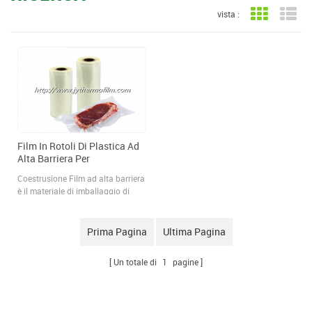
vista :
Vista a gri
Vis
Film In Rotoli Di Plastica Ad
Alta Barriera Per
Coestrusione
Coestrusione Film ad alta barriera
è il materiale di imballaggio di
prima scelta per preservare la
qualità e la freschezza del
prodotto. JYTHERMOFILM ,
Prima Pagina
Ultima Pagina
utilizziamo imballaggi ad alta
barriera per mantenere l'umidità,
Un totale di
1
pagine
l'ossigeno e altri elementi sigillati
dal contenuto all'interno del tuo
flessibile pellicola per imballaggio
o borsa.