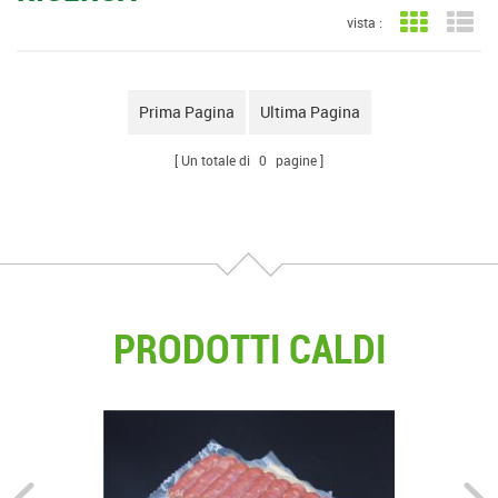
vista :
Vista a gri
Vis
Prima Pagina
Ultima Pagina
Un totale di
0
pagine
PRODOTTI CALDI