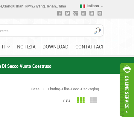
Italiano
one,Xianglushan Town,Yiyang,Henan,China
TI
NOTIZIA
DOWNLOAD
CONTATTACI
la Di Sacco Vuoto Coestruso
Casa
Lidding-Film-Food-Packaging
vista :
Vista a griglia
Visualizzazione elenc