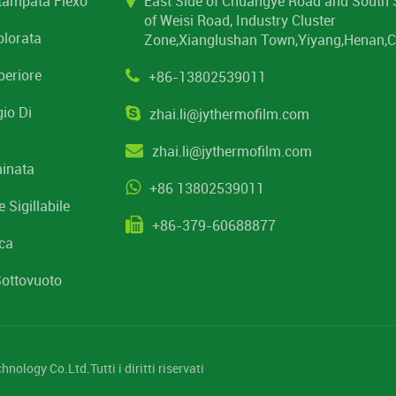
Stampata Flexo
East Side of Chuangye Road and South 
of Weisi Road, Industry Cluster
olorata
Zone,Xianglushan Town,Yiyang,Henan,C
periore
+86-13802539011
gio Di
zhai.li@jythermofilm.com
zhai.li@jythermofilm.com
minata
+86 13802539011
 Sigillabile
+86-379-60688877
ica
Sottovuoto
logy Co.Ltd.Tutti i diritti riservati