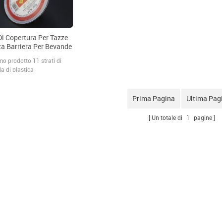
Di Copertura Per Tazze
ta Barriera Per Bevande
o prodotto 11 strati di
la di plastica
ormabile coestrusa per
azioni di confezionamento
latura di bevande.
Prima Pagina
Ultima Pag
Un totale di
1
pagine