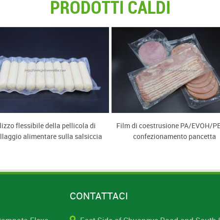
PRODOTTI CALDI
lizzo flessibile della pellicola di
Film di coestrusione PA/EVOH/PE
laggio alimentare sulla salsiccia
confezionamento pancetta
di pesce
CONTATTACI