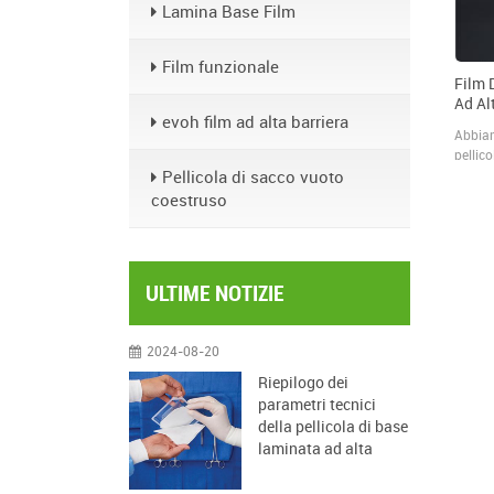
Lamina Base Film
Film funzionale
Film 
Ad Al
evoh film ad alta barriera
Abbiam
pellico
Pellicola di sacco vuoto
termof
applic
coestruso
e sigil
ULTIME NOTIZIE
2024-08-20
Riepilogo dei
parametri tecnici
della pellicola di base
laminata ad alta
barriera