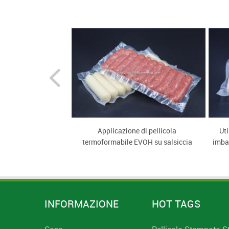
te coestruso a 11
Applicazione di pellicola
Uti
per carne
termoformabile EVOH su salsiccia
imbal
INFORMAZIONE
HOT TAGS