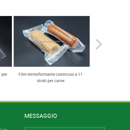
 per
Film termoformante coestruso a 11
Applicazione 
strati per carne
termoformabile E
MESSAGGIO