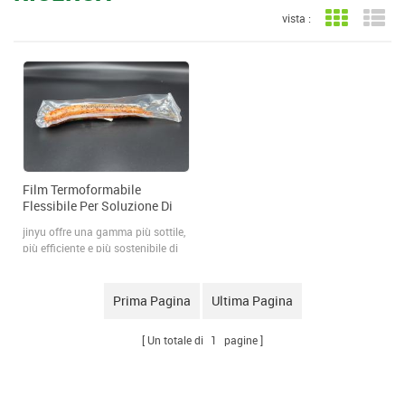
vista :
Vista a gri
Vis
Film Termoformabile
Flessibile Per Soluzione Di
Confezionamento Alimentare
jinyu offre una gamma più sottile,
più efficiente e più sostenibile di
film flessibili termoformabili con il
potenziale di alimenti e ampli
ecologici ed ecologici; soluzioni di
Prima Pagina
Ultima Pagina
imballaggio medico.
Un totale di
1
pagine