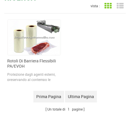
vista :
Vista a gri
Vis
Rotoli Di Barriera Flessibili
PA/EVOH
Protezione dagli agenti esterni,
preservando al contempo le
proprietà o le sostanze desiderate,
come l'aroma e il sapore del
prodotto. Determinare il livello di
Prima Pagina
Ultima Pagina
protezione necessario può essere
complicato.
Un totale di
1
pagine