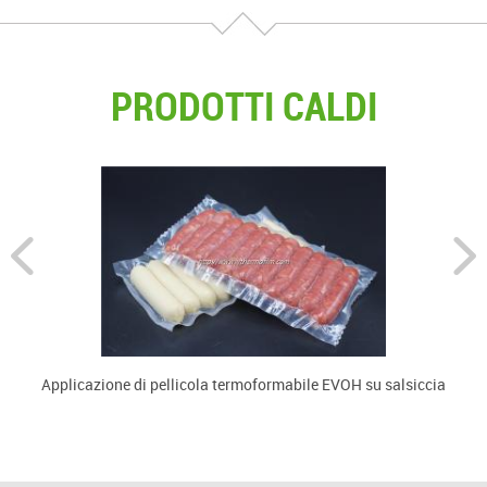
di qualità e igiene.
PRODOTTI CALDI
Applicazione di pellicola termoformabile EVOH su salsiccia
U