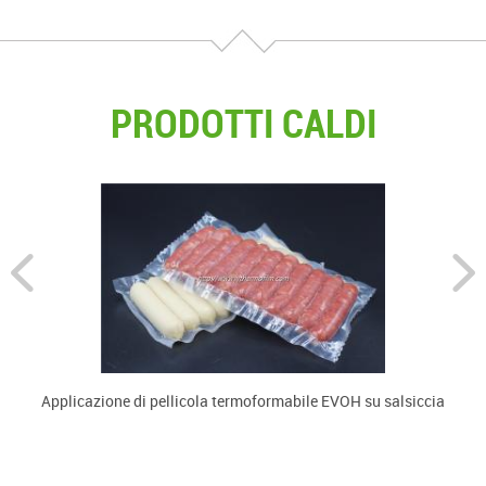
formante superiore.
PRODOTTI CALDI
Applicazione di pellicola termoformabile EVOH su salsiccia
U