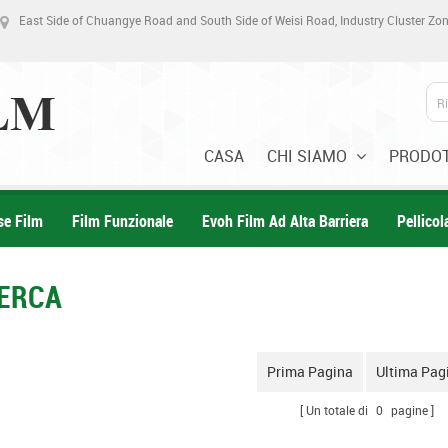
East Side of Chuangye Road and South Side of Weisi Road, Industry Cluster Z
CASA
CHI SIAMO
PRODOT
se Film
Film Funzionale
Evoh Film Ad Alta Barriera
Pellico
CERCA
Prima Pagina
Ultima Pag
Un totale di
0
pagine