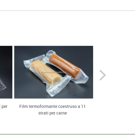
 per
Film termoformante coestruso a 11
Applicazione 
strati per carne
termoformabile E