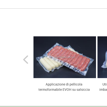
te coestruso a 11
Applicazione di pellicola
Uti
per carne
termoformabile EVOH su salsiccia
imbal