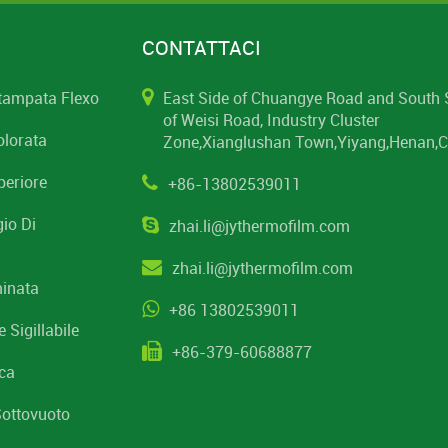
CONTATTACI
Stampata Flexo
East Side of Chuangye Road and South 
of Weisi Road, Industry Cluster
olorata
Zone,Xianglushan Town,Yiyang,Henan,C
periore
+86-13802539011
gio Di
zhai.li@jythermofilm.com
zhai.li@jythermofilm.com
minata
+86 13802539011
 Sigillabile
+86-379-60688877
ica
Sottovuoto