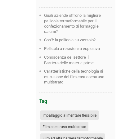
Quali aziende offrono la migliore
pellicola termoformabile per il
confezionamento di formaggi e
salumi?
Cos'è la pellicola su vassoio?
Pellicola a resistenza esplosiva
Conoscenza del settore 丨
Barriera delle materie prime
Caratteristiche della tecnologia di
estrusione del film cast coestruso
multistrato
Tag
Imballaggio alimentare flessibile
Film coestruso multistrato
Film ad alta barriera termoformabile