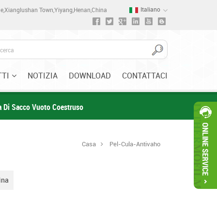
Italiano
one,Xianglushan Town,Yiyang,Henan,China
TI
NOTIZIA
DOWNLOAD
CONTATTACI
la Di Sacco Vuoto Coestruso
Casa
Pel-Cula-Antivaho
ina