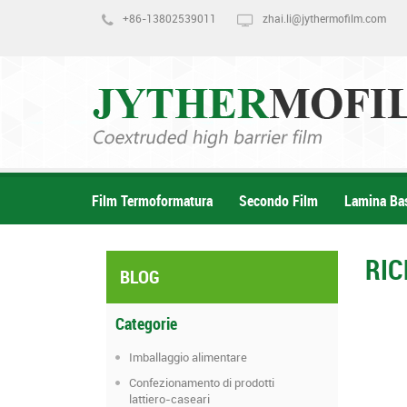
+86-13802539011
zhai.li@jythermofilm.com
Film Termoformatura
Secondo Film
Lamina Ba
RI
BLOG
Categorie
Imballaggio alimentare
Confezionamento di prodotti
lattiero-caseari