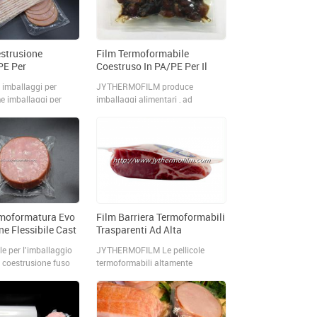
estrusione
Film Termoformabile
E Per
Coestruso In PA/PE Per Il
amento Pancetta
Confezionamento Di Datteri
 imballaggi per
JYTHERMOFILM produce
e imballaggi per
imballaggi alimentari , ad
lm termoformati per
esempio data di confezionamento
rusi in PA/PE a 11
, Film termoformabili per colata
zati come nastro
coestrusi in PA/PE a 11 strati
astro inferiore su
utilizzato come web superiore e
ci.
web inferiore su macchine
termoformatrici per il
confezionamento di datteri.
rmoformatura Evo
Film Barriera Termoformabili
e Flessibile Cast
Trasparenti Ad Alta
Trasparenza Per Carne
bile per l'imballaggio
JYTHERMOFILM Le pellicole
Fresca
i coestrusione fuso
termoformabili altamente
izzando la tecnologia
trasparenti prodotte sono ideali
 fornire eccellenti
per una vasta gamma di prodotti
he di costo e
alimentari e non alimentari, come
nella conservazione
formaggi a pasta molle e dura e