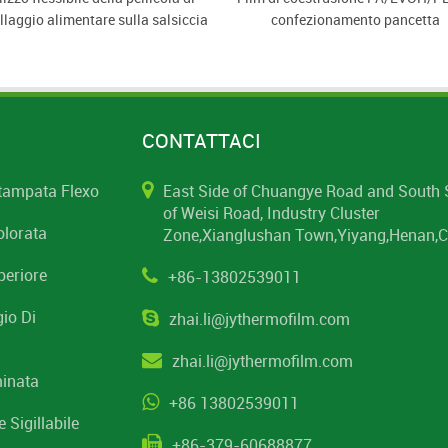
laggio alimentare sulla salsiccia
confezionamento pancetta
di pesce
CONTATTACI
Stampata Flexo
East Side of Chuangye Road and South 
of Weisi Road, Industry Cluster
olorata
Zone,Xianglushan Town,Yiyang,Henan,C
periore
+86-13802539011
gio Di
zhai.li@jythermofilm.com
zhai.li@jythermofilm.com
minata
+86 13802539011
 Sigillabile
+86-379-60688877