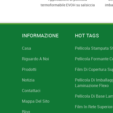
per carne
termoformabile EVOH su salsiccia
imbal
INFORMAZIONE
HOT TAGS
Casa
Pellicola Stampata 
Riguardo A Noi
Pellicola Formante C
Prodotti
Film Di Copertura Su
Notizia
Pellicola Di Imballag
Laminazione Flexo
Contattaci
Pellicola Di Base La
Mappa Del Sito
Film In Rete Superiore
Blog