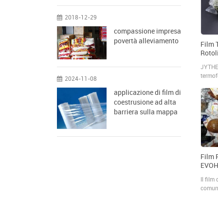
in cont
2018-12-29
compassione impresa
povertà alleviamento
Film 
Rotol
JYTHE
termof
2024-11-08
prodot
applicazione di film di
fusion
coestrusione ad alta
rapida
rappre
barriera sulla mappa
per le
special
Film 
EVOH 
Antif
Il film
comune
appare
automa
come M