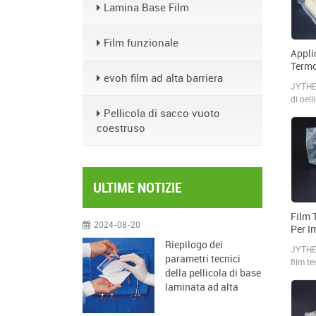
Lamina Base Film
Film funzionale
Appli
Term
evoh film ad alta barriera
Salsi
JYTHE
di pell
Pellicola di sacco vuoto
alimen
multis
coestruso
applic
alimen
al mic
salsicc
ULTIME NOTIZIE
frutti 
mercat
Film 
2024-08-20
Per I
Di Ri
Riepilogo dei
JYTHE
parametri tecnici
film t
della pellicola di base
11 str
laminata ad alta
stampa
barriera
su imba
che po