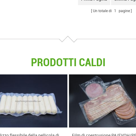
ura può essere imbutito
 una certa profondità e i
Un totale di
1
pagine
ti di diverse forme vengono
i nel film inferiore formato e
sigillati con il film non
te superiore.
PRODOTTI CALDI
lizzo flessibile della pellicola di
Film di coestrusione PA/EVOH/PE