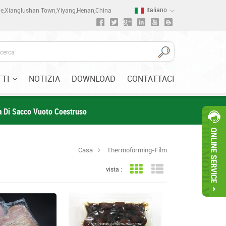
Italiano
one,Xianglushan Town,Yiyang,Henan,China
TI
NOTIZIA
DOWNLOAD
CONTATTACI
la Di Sacco Vuoto Coestruso
Casa
Thermoforming-Film
vista :
Vista a griglia
Visualizzazione elenc