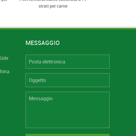
strati per carne
termoformabile E
MESSAGGIO
Side
hina