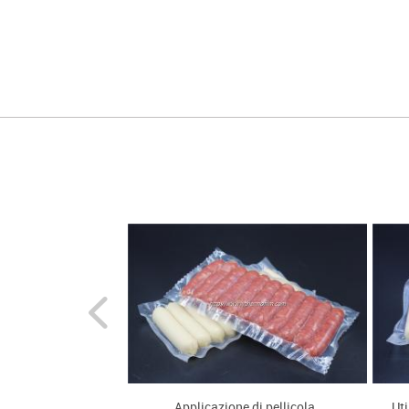
format
fino a
prodot
inserit
quindi 
forman
te coestruso a 11
Applicazione di pellicola
Uti